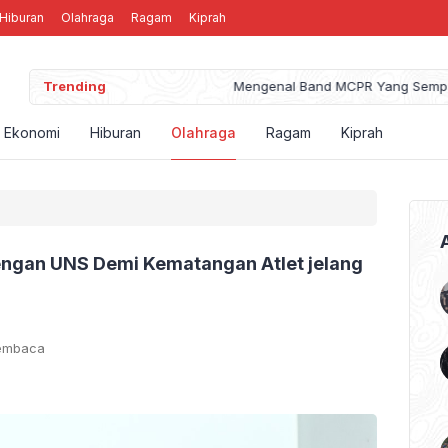
Hiburan
Olahraga
Ragam
Kiprah
Trending
Mengenal Band MCPR Yang Sempat Mengguncang P
Ekonomi
Hiburan
Olahraga
Ragam
Kiprah
engan UNS Demi Kematangan Atlet jelang
Membaca