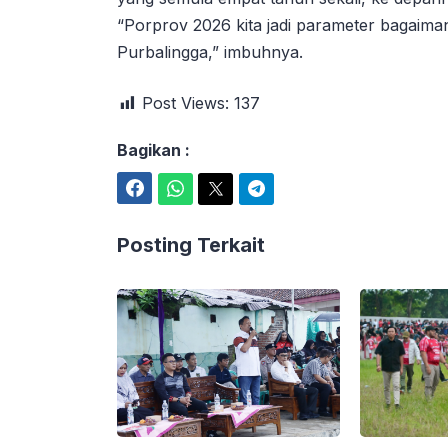
“Porprov 2026 kita jadi parameter bagaim
Purbalingga,” imbuhnya.
Post Views:
137
Bagikan :
Facebook
WhatsApp
Twitter
Telegram
Posting Terkait