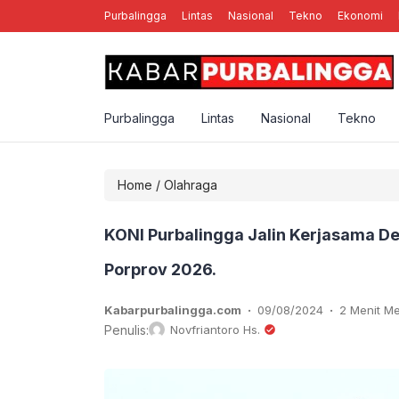
Purbalingga
Lintas
Nasional
Tekno
Ekonomi
nal Rebellion Rose YK, Band Punk Rock Asal Yogyakarta
Purbalingga
Lintas
Nasional
Tekno
Home
/
Olahraga
KONI Purbalingga Jalin Kerjasama D
Porprov 2026.
.
.
Kabarpurbalingga.com
09/08/2024
2 Menit 
Penulis:
Novfriantoro Hs.