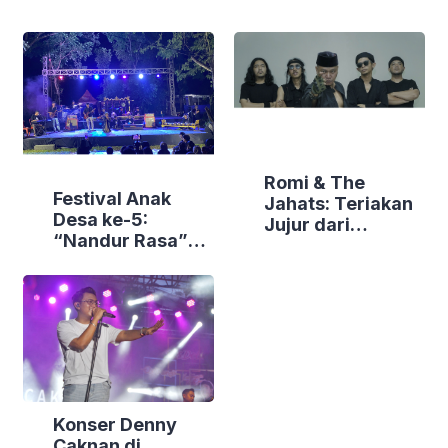
Romi & The
Festival Anak
Jahats: Teriakan
Desa ke-5:
Jujur dari
“Nandur Rasa”
Jantung Punk
Sukses Tanam
Rock Jakarta
Semangat
Gotong Royong di
Bendungan
Slinga Park
Konser Denny
Caknan di