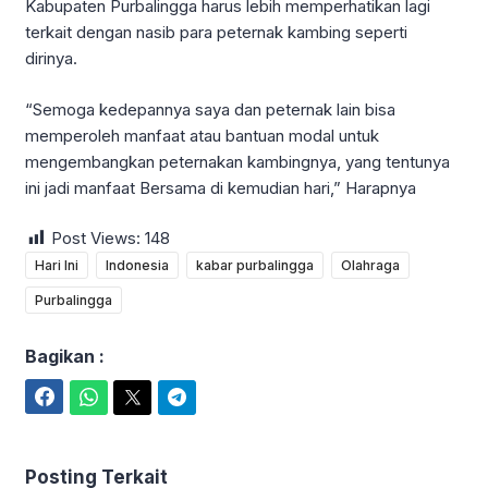
Kabupaten Purbalingga harus lebih memperhatikan lagi
terkait dengan nasib para peternak kambing seperti
dirinya.
“Semoga kedepannya saya dan peternak lain bisa
memperoleh manfaat atau bantuan modal untuk
mengembangkan peternakan kambingnya, yang tentunya
ini jadi manfaat Bersama di kemudian hari,” Harapnya
Post Views:
148
Hari Ini
Indonesia
kabar purbalingga
Olahraga
Purbalingga
Bagikan :
Facebook
WhatsApp
Twitter
Telegram
Posting Terkait