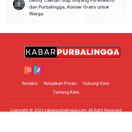
Denny Caknan Siap Goyang Purwokerto
dan Purbalingga, Konser Gratis untuk
Warga
Redaksi
Kebijakan Privasi
Hubungi Kami
Tentang Kami
Copyright © 2023 kabarpurbalingga.com. All Right Reversed