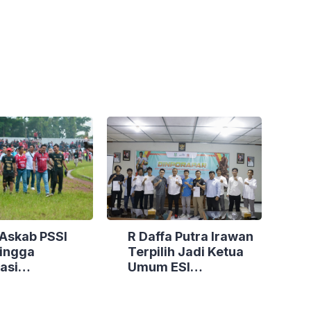
Askab PSSI
R Daffa Putra Irawan
lingga
Terpilih Jadi Ketua
asi
Umum ESI
nangan
Purbalingga Periode
na Tim
2025–2029