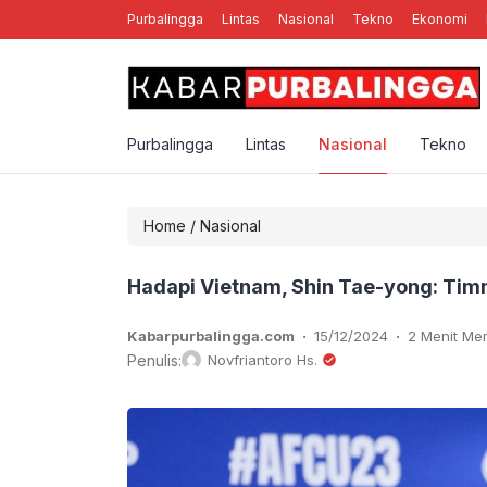
Purbalingga
Lintas
Nasional
Tekno
Ekonomi
nal Rebellion Rose YK, Band Punk Rock Asal Yogyakarta
Purbalingga
Lintas
Nasional
Tekno
Home
/
Nasional
Hadapi Vietnam, Shin Tae-yong: Tim
.
.
Kabarpurbalingga.com
15/12/2024
2 Menit M
Penulis:
Novfriantoro Hs.