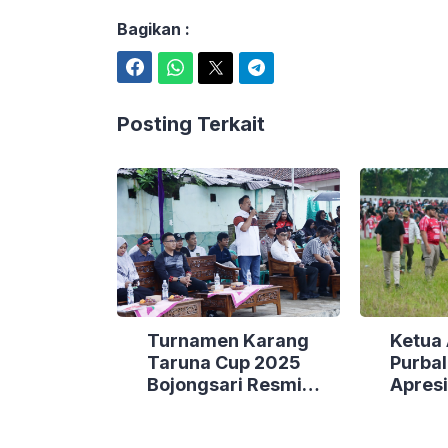
Bagikan :
Facebook
WhatsApp
Twitter
Telegram
Posting Terkait
Turnamen Karang
Ketua 
Taruna Cup 2025
Purba
Bojongsari Resmi
Apresi
Dibuka, Laga
Keme
Perdana Berakhir
Perda