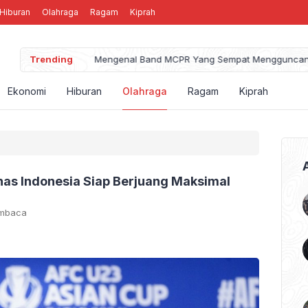
Hiburan
Olahraga
Ragam
Kiprah
Trending
Mengenal Band MCPR Yang Sempat Mengguncang P
Ekonomi
Hiburan
Olahraga
Ragam
Kiprah
nas Indonesia Siap Berjuang Maksimal
embaca