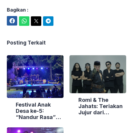
Bagikan :
Facebook
WhatsApp
Twitter
Telegram
Posting Terkait
Romi & The
Festival Anak
Jahats: Teriakan
Desa ke-5:
Jujur dari
“Nandur Rasa”
Jantung Punk
Sukses Tanam
Rock Jakarta
Semangat