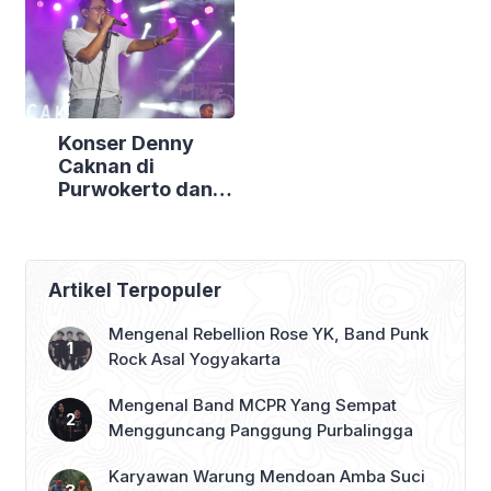
Gotong Royong di
Bendungan
Slinga Park
Konser Denny
Caknan di
Purwokerto dan
Purbalingga
Batal, Digelar
Malam Ini di
Banjarnegara
Artikel Terpopuler
Mengenal Rebellion Rose YK, Band Punk
Rock Asal Yogyakarta
Mengenal Band MCPR Yang Sempat
Mengguncang Panggung Purbalingga
Karyawan Warung Mendoan Amba Suci